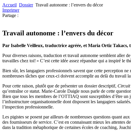
Accueil
Dossier
Travail autonome : l’envers du décor
Imprimer
Partage :
Travail autonome : l’envers du décor
Par Isabelle Veilleux, traductrice agréée, et Maria Ortiz Takacs, 
Pour diverses raisons, traduction et travail autonome semblent aller de 
travailles chez toi! » C’est cette idée assez répandue qui a inspiré le
Bien sûr, les langagiers professionnels savent que cette perception ne re
nombreuses tâches que ceux-ci doivent accomplir au delà du travail l
Pour cette raison, plutôt que de présenter un dossier descriptif,
Circuit
qu’entraîne ce statut. Marie-Carole Daigle nous parle de cette question
Bien que tous les membres de l’OTTIAQ sont susceptibles d’être un jour
l’infrastructure organisationnelle dont disposent les langagiers salari
l’inspection professionnelle.
Les pigistes se posent par ailleurs de nombreuses questions quant aux a
des fournisseurs de service. C’est en connaissant mieux les attentes d
dans la tradition métaphorique de certaines écoles de coaching, Joachim