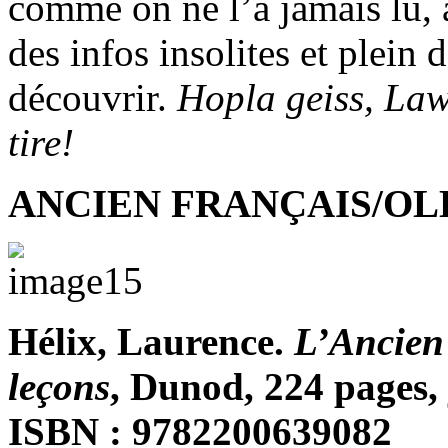
comme on ne l’a jamais lu, a
des infos insolites et plein 
découvrir.
Hopla geiss, Law
tire!
ANCIEN FRANÇAIS/OL
Hélix, Laurence.
L’Ancien 
leçons
, Dunod, 224 pages, 
ISBN : 9782200639082