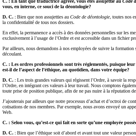
C. : En tant que traductrice agréée, vous êtes assujettie au
Code d
vous, en interne, ce souci de la déontologie?
D. C.
: Bien que non assujetties au
Code de déontologie
, toutes nos 
la confidentialité de tous nos dossiers.
En effet, la permanence a accès à des données personnelles sur les m
exclusivement à l’usage de l’Ordre et est accessible dans un fichier pr
Par ailleurs, nous demandons à nos employées de suivre la formation su
découlant.
C. : Les ordres professionnels sont très réglementés, puisque leu
est-il de l’aspect de l’éthique, au quotidien, dans votre équipe?
D. C.
: Les trois grandes valeurs qui régissent l’Ordre, à savoir la re
l’Ordre, en intégrant ces valeurs à leur travail. Nous comptons égale
toute prise de position publique, afin de ne pas nuire à la réputatio
J’ajouterais par ailleurs que notre processus d’achat et d’octroi de con
cotisations de nos membres. Par exemple, nous avons envoyé un appel d’
Web.
C. : Selon vous, qu’est-ce qui fait en sorte qu’une employée pos
D. C.
: Bien que l’éthique soit d’abord et avant tout une valeur perso