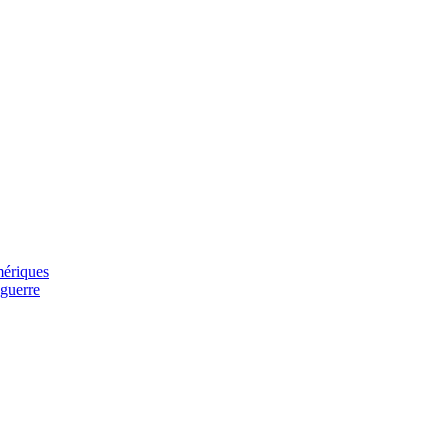
mériques
 guerre