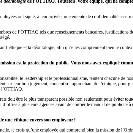
e déontologie
de l’OTTIAQ. Toutefois, votre équipe, qui ne compt
employées ont signé, à leur arrivée, une entente de confidentialité asser
embres de l’OTTIAQ tels que renseignements bancaires, justifications de
otégé.
r l’éthique et la déontologie, afin qu’elles comprennent bien le context
r mission est la protection du public. Vous nous avez expliqué com
sponsabilité, le leadership et le professionnalisme, teintent chacune de 
ment sur leur bon jugement, concept se rapprochant de l’éthique, pour 
n de l’OTTIAQ.
trats doit être le plus transparent possible non seulement pour éviter tout
offres à plusieurs agences avant de confier le mandat de publicité à un
sède une éthique envers son employeur?
nnelle, je crois qu’une employée qui comprend bien la mission de l’Ordre