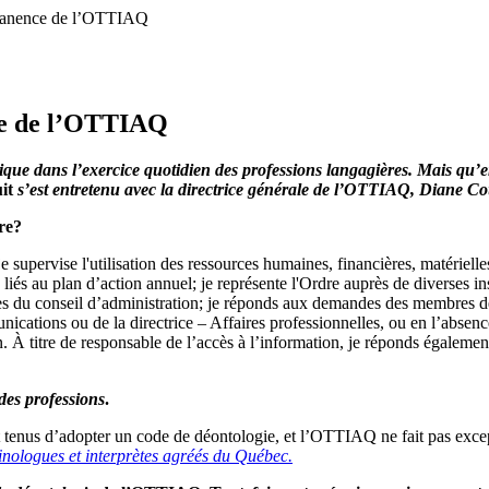
ermanence de l’OTTIAQ
nce de l’OTTIAQ
que dans l’exercice quotidien des professions langagières. Mais qu’en
it
s’est entretenu avec la directrice générale de l’OTTIAQ, Diane C
dre?
 je supervise l'utilisation des ressources humaines, financières, matérielle
liés au plan d’action annuel; je représente l'Ordre auprès de diverses in
es du conseil d’administration; je réponds aux demandes des membres d
cations ou de la directrice – Affaires professionnelles, ou en l’absence
on. À titre de responsable de l’accès à l’information, je réponds égale
des professions
.
nt tenus d’adopter un code de déontologie, et l’OTTIAQ ne fait pas exc
inologues et interprètes agréés du Québec.