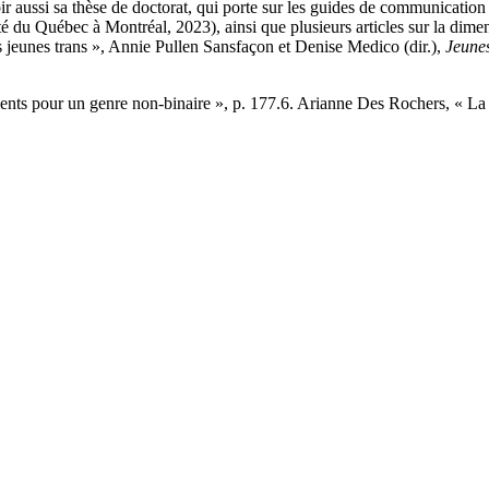
r aussi sa thèse de doctorat, qui porte sur les guides de communication 
té du Québec à Montréal, 2023), ainsi que plusieurs articles sur la dimen
s jeunes trans », Annie Pullen Sansfaçon et Denise Medico (dir.),
Jeunes
nts pour un genre non-binaire », p. 177.6. Arianne Des Rochers, « La r