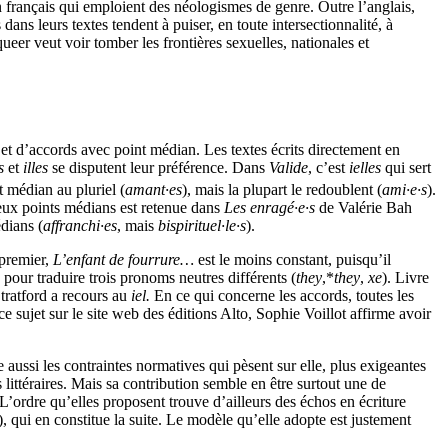
n français qui emploient des néologismes de genre. Outre l’anglais,
dans leurs textes tendent à puiser, en toute intersectionnalité, à
queer veut voir tomber les frontières sexuelles, nationales et
 et d’accords avec point médian. Les textes écrits directement en
ls
et
illes
se disputent leur préférence. Dans
Valide
, c’est
ielles
qui sert
 médian au pluriel (
amant·es
), mais la plupart le redoublent (
ami·e·s
).
deux points médians est retenue dans
Les enragé·e·s
de Valérie Bah
dians (
affranchi·es
, mais
bispirituel·le·s
).
 premier,
L’enfant de fourrure…
est le moins constant, puisqu’il
pour traduire trois pronoms neutres différents (
they
,*
they
,
xe
). Livre
tratford a recours au
iel.
En ce qui concerne les accords, toutes les
 sujet sur le site web des éditions Alto, Sophie Voillot affirme avoir
e aussi les contraintes normatives qui pèsent sur elle, plus exigeantes
 littéraires. Mais sa contribution semble en être surtout une de
 L’ordre qu’elles proposent trouve d’ailleurs des échos en écriture
 qui en constitue la suite. Le modèle qu’elle adopte est justement