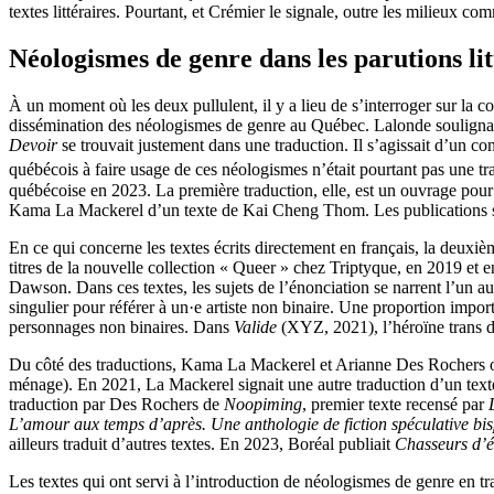
textes littéraires. Pourtant, et Crémier le signale, outre les milieux c
Néologismes de genre dans les parutions lit
À un moment où les deux pullulent, il y a lieu de s’interroger sur la cont
dissémination des néologismes de genre au Québec. Lalonde soulignait 
Devoir
se trouvait justement dans une traduction. Il s’agissait d’un 
québécois à faire usage de ces néologismes n’était pourtant pas une tr
québécoise en 2023. La première traduction, elle, est un ouvrage pour
Kama La Mackerel d’un texte de Kai Cheng Thom. Les publications 
En ce qui concerne les textes écrits directement en français, la deuxi
titres de la nouvelle collection « Queer » chez Triptyque, en 2019 et 
Dawson. Dans ces textes, les sujets de l’énonciation se narrent l’un 
singulier pour référer à un·e artiste non binaire. Une proportion impor
personnages non binaires. Dans
Valide
(XYZ, 2021), l’héroïne trans de
Du côté des traductions, Kama La Mackerel et Arianne Des Rochers on
ménage). En 2021, La Mackerel signait une autre traduction d’un text
traduction par Des Rochers de
Noopiming
, premier texte recensé par
L’amour aux temps d’après. Une anthologie de fiction spéculative bisp
ailleurs traduit d’autres textes. En 2023, Boréal publiait
Chasseurs d’é
Les textes qui ont servi à l’introduction de néologismes de genre en tra