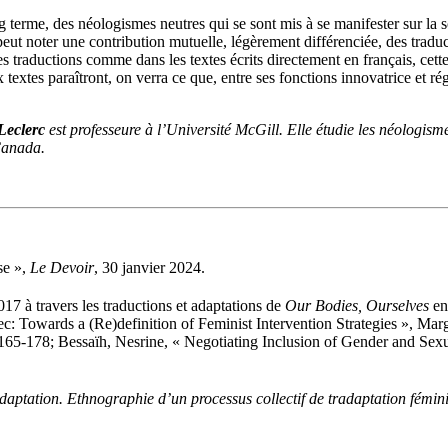
ng terme, des néologismes neutres qui se sont mis à se manifester sur la s
ut noter une contribution mutuelle, légèrement différenciée, des traduction
 traductions comme dans les textes écrits directement en français, cette 
s paraîtront, on verra ce que, entre ses fonctions innovatrice et régulat
Leclerc
est professeure à l’Université McGill. Elle étudie les néologism
Canada.
se »,
Le Devoir
, 30 janvier 2024.
7 à travers les traductions et adaptations de
Our Bodies, Ourselves
en
ec: Towards a (Re)definition of Feminist Intervention Strategies », Ma
65-178; Bessaïh, Nesrine, « Negotiating Inclusion of Gender and Sexua
’adaptation. Ethnographie d’un processus collectif de tradaptation fémin