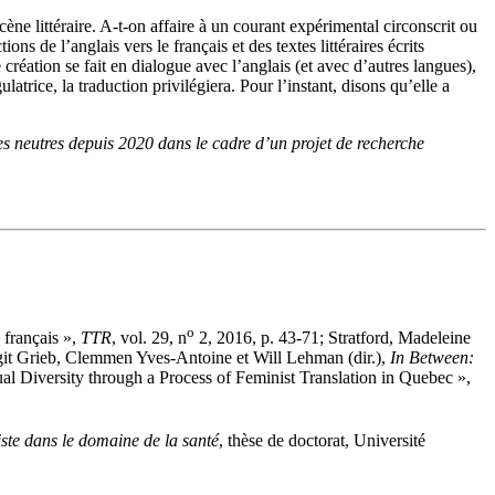
cène littéraire. A-t-on affaire à un courant expérimental circonscrit ou
s de l’anglais vers le français et des textes littéraires écrits
création se fait en dialogue avec l’anglais (et avec d’autres langues),
rice, la traduction privilégiera. Pour l’instant, disons qu’elle a
es neutres depuis 2020 dans le cadre d’un projet de recherche
o
 français »,
TTR
, vol. 29, n
2, 2016, p. 43-71; Stratford, Madeleine
rgit Grieb, Clemmen Yves-Antoine et Will Lehman (dir.),
In Between:
l Diversity through a Process of Feminist Translation in Quebec »,
iste dans le domaine de la santé
, thèse de doctorat, Université