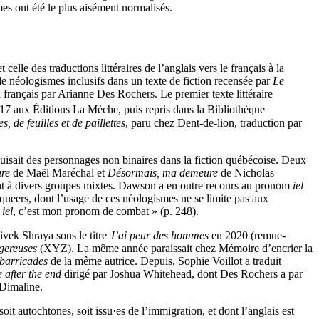
smes ont été le plus aisément normalisés.
celle des traductions littéraires de l’anglais vers le français à la
e néologismes inclusifs dans un texte de fiction recensée par
Le
rançais par Arianne Des Rochers. Le premier texte littéraire
17 aux Éditions La Mèche, puis repris dans la Bibliothèque
, de feuilles et de paillettes
, paru chez Dent-de-lion, traduction par
uisait des personnages non binaires dans la fiction québécoise. Deux
re
de Maël Maréchal et
Désormais, ma demeure
de Nicholas
ient à divers groupes mixtes. Dawson a en outre recours au pronom
iel
s queers, dont l’usage de ces néologismes ne se limite pas aux
s
iel
, c’est mon pronom de combat » (p. 248).
vek Shraya sous le titre
J’ai peur des hommes
en 2020 (remue-
gereuses
(XYZ). La même année paraissait chez Mémoire d’encrier la
 barricades
de la même autrice. Depuis, Sophie Voillot a traduit
 after the end
dirigé par Joshua Whitehead, dont Des Rochers a par
 Dimaline.
oit autochtones, soit issu·es de l’immigration, et dont l’anglais est