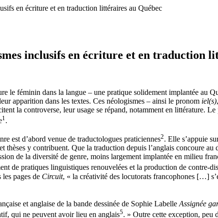
ifs en écriture et en traduction littéraires au Québec
mes inclusifs en écriture et en traduction l
nclure le féminin dans la langue – une pratique solidement implantée au
leur apparition dans les textes. Ces néologismes – ainsi le pronom
iel(s)
scitent la controverse, leur usage se répand, notamment en littérature.
1
e
.
2
nre est d’abord venue de traductologues praticiennes
. Elle s’appuie su
et thèses y contribuent. Que la traduction depuis l’anglais concoure au
ression de la diversité de genre, moins largement implantée en milieu f
ment de pratiques linguistiques renouvelées et la production de contre-di
s les pages de
Circuit
, « la créativité des locutorats francophones […] 
nçaise et anglaise de la bande dessinée de Sophie Labelle
Assignée ga
5
if, qui ne peuvent avoir lieu en anglais
. » Outre cette exception, peu 