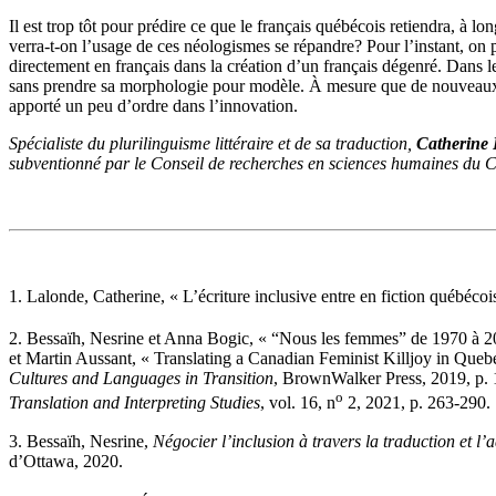
Il est trop tôt pour prédire ce que le français québécois retiendra, à lo
verra-t-on l’usage de ces néologismes se répandre? Pour l’instant, on pe
directement en français dans la création d’un français dégenré. Dans les
sans prendre sa morphologie pour modèle. À mesure que de nouveaux texte
apporté un peu d’ordre dans l’innovation.
Spécialiste du plurilinguisme littéraire et de sa traduction,
Catherine 
subventionné par le Conseil de recherches en sciences humaines du 
1. Lalonde, Catherine, « L’écriture inclusive entre en fiction québécoi
2. Bessaïh, Nesrine et Anna Bogic, « “Nous les femmes” de 1970 à 201
et Martin Aussant, « Translating a Canadian Feminist Killjoy in Queb
Cultures and Languages in Transition
, BrownWalker Press, 2019, p. 1
o
Translation and Interpreting Studies
, vol. 16, n
2, 2021, p. 263-290.
3. Bessaïh, Nesrine,
Négocier l’inclusion à travers la traduction et l
d’Ottawa, 2020.