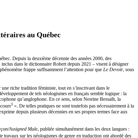
ittéraires au Québec
 Québec. Depuis la deuxième décennie des années 2000, des
, inclus dans le dictionnaire Robert depuis 2021 – visent à désigner
 Le phénomène frappe suffisamment l’attention pour que
Le Devoir
, sous
r une riche tradition féministe, tout en s’inscrivant dans le
 développement de tels néologismes en français semble logique : la
rancophone qu’anglophone. En ce sens, selon Nesrine Bessaïh, la
3
scours
». De telles pratiques ne sont toutefois pas nécessairement à la
s’exprime depuis plusieurs décennies en ses propres termes face aux
rçon/Assigned Male
, publiée simultanément dans les deux langues :
de travaux sur les néologismes de genre en traduction ont abordé des