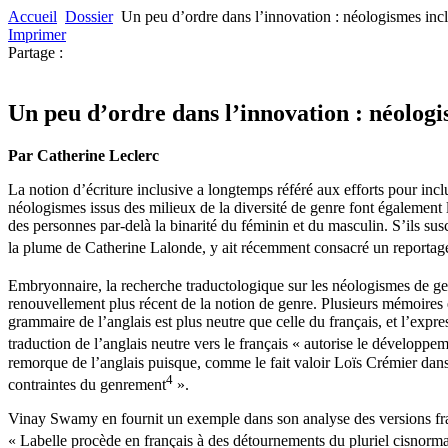
Accueil
Dossier
Un peu d’ordre dans l’innovation : néologismes inclus
Imprimer
Partage :
Un peu d’ordre dans l’innovation : néologis
Par Catherine Leclerc
La notion d’écriture inclusive a longtemps référé aux efforts pour i
néologismes issus des milieux de la diversité de genre font également 
des personnes par-delà la binarité du féminin et du masculin. S’ils su
la plume de Catherine Lalonde,
y ait récemment consacré un reportag
Embryonnaire, la recherche traductologique sur les néologismes de ge
renouvellement plus récent de la notion de genre. Plusieurs mémoires 
grammaire de l’anglais est plus neutre que celle du français, et l’exp
traduction de l’anglais neutre vers le français « autorise le développe
remorque de l’anglais puisque, comme le fait valoir Loïs Crémier dan
4
contraintes du genrement
».
Vinay Swamy en fournit un exemple dans son analyse des versions fra
« Labelle procède en français à des détournements du pluriel cisnormat