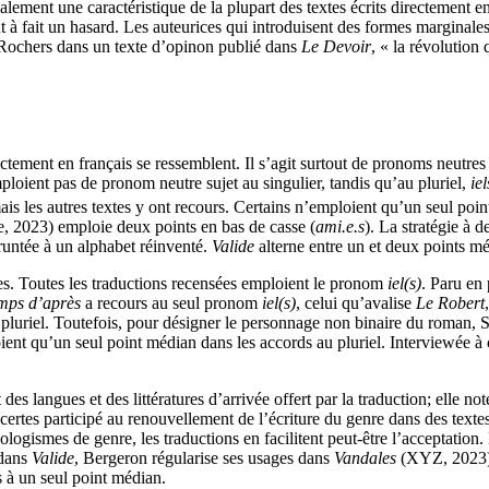
alement une caractéristique de la plupart des textes écrits directement e
t à fait un hasard. Les auteurices qui introduisent des formes marginales 
Rochers dans un texte d’opinon publié dans
Le Devoir
, « la révolution 
ctement en français se ressemblent. Il s’agit surtout de pronoms neutres
ploient pas de pronom neutre sujet au singulier, tandis qu’au pluriel,
ie
s les autres textes y ont recours. Certains n’emploient qu’un seul point
 2023) emploie deux points en bas de casse (
ami.e.s
). La stratégie à 
runtée à un alphabet réinventé.
Valide
alterne entre un et deux points mé
ages. Toutes les traductions recensées emploient le pronom
iel(s)
. Paru en
mps d’après
a recours au seul pronom
iel(s)
, celui qu’avalise
Le Robert
,
 pluriel. Toutefois, pour désigner le personnage non binaire du roman, S
ent qu’un seul point médian dans les accords au pluriel. Interviewée à ce
s langues et des littératures d’arrivée offert par la traduction; elle not
 certes participé au renouvellement de l’écriture du genre dans des textes
logismes de genre, les traductions en facilitent peut-être l’acceptation.
 dans
Valide
, Bergeron régularise ses usages dans
Vandales
(XYZ, 2023),
s à un seul point médian.