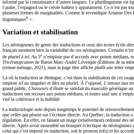
informé par la connaissance d’autres langues. Le plurilinguisme est ég
l’arabe, l’espagnol ou le créole haïtien y apparaissent. Ce n’est pas tou
plusieurs formes de marginalités. Comme le revendique Arianne Des 
6
linguistiques
».
Variation et stabilisation
Les néologismes de genre des traductions et ceux des textes écrits dire
français montrent bien la variabilité de ces néologismes. Certains n’em
e
de pluriel à
iel.
Au 5
n’emploie pas d’accords avec points médians, mai
Tricératopcanon
de Baron Marc-André Lévesque (Éditions de ta mère,
(remue-ménage, 2021), mais la page titre affiche plutôt une lettre emp
Là où la traduction se distingue, c’est dans la stabilisation de ces us
emploie
iel
au singulier et
illes
au pluriel. À l’opposé,
L’amour aux te
grand public,
Chasseurs d’étoile
se satisfait du masculin générique au
traductions ont recours aux points médians, et toutes sauf une n’emploi
visé la cohérence et la lisibilité.
La traductologie note depuis longtemps le potentiel de renouvellement de
que celles qui pèsent sur l’écriture directe. Au Québec, la traduction a
régulation. En effet, en faisant un usage (relativement) ordonné des néo
directe. Après avoir rassemblé un bouquet éclectique de néologismes
celui qui s’est imposé en traduction, soit le pronom
iel(s)
et les accord