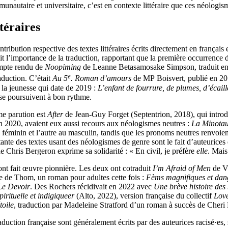
ommunautaire et universitaire, c’est en contexte littéraire que ces néologi
téraires
ribution respective des textes littéraires écrits directement en français et 
l’importance de la traduction, rapportant que la première occurrence d
compte rendu de
Noopiming
de Leanne Betasamosake Simpson, traduit en f
e
aduction. C’était
Au 5
. Roman d’amours
de MP Boisvert, publié en 20
 la jeunesse qui date de 2019 :
L’enfant de fourrure, de plumes, d’écailles
se poursuivent à bon rythme.
ème parution est
After
de Jean-Guy Forget (Septentrion, 2018), qui introd
en 2020, avaient eux aussi recours aux néologismes neutres :
La Minotau
au féminin et l’autre au masculin, tandis que les pronoms neutres renvo
tante des textes usant des néologismes de genre sont le fait d’auteurice
 Chris Bergeron exprime sa solidarité : « En civil, je préfère
elle
. Mai
t fait œuvre pionnière. Les deux ont cotraduit
I’m Afraid of Men
de Vi
e de Thom, un roman pour adultes cette fois :
Fèms magnifiques et dan
Le Devoir
. Des Rochers récidivait en 2022 avec
Une brève histoire des
irituelle et indigiqueer
(Alto, 2022), version française du collectif
Love
toile
, traduction par Madeleine Stratford d’un roman à succès de Cheri
duction française sont généralement écrits par des auteurices racisé·es, s