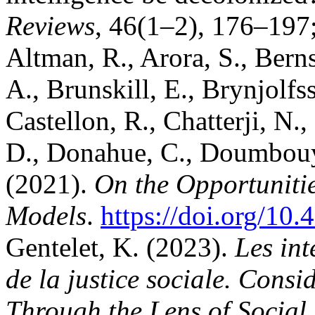
Reviews
, 46(1–2), 176–197
Altman, R., Arora, S., Berns
A., Brunskill, E., Brynjolfs
Castellon, R., Chatterji, N.
D., Donahue, C., Doumbouy
(2021).
On the Opportuniti
Models
.
https://doi.org/10
Gentelet, K. (2023).
Les int
de la justice sociale. Consid
Through the Lens of Social 