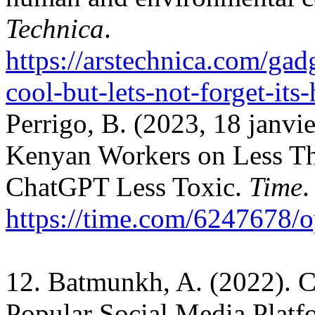
Technica
.
https://arstechnica.com/gad
cool-but-lets-not-forget-it
Perrigo, B. (2023, 18 janvi
Kenyan Workers on Less Th
ChatGPT Less Toxic.
Time
.
https://time.com/6247678/o
12. Batmunkh, A. (2022). C
Popular Social Media Platf