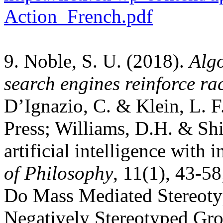
Action_French.pdf
9. Noble, S. U. (2018).
Alg
search engines reinforce ra
D’Ignazio, C. & Klein, L. F
Press; Williams, D.H. & Sh
artificial intelligence wit
of Philosophy
, 11(1), 43-5
Do Mass Mediated Stereot
Negatively Stereotyped Gr