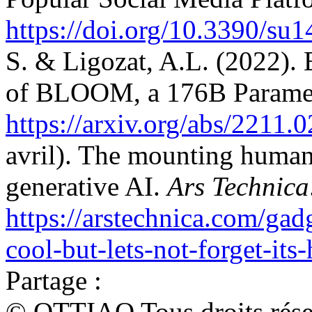
https://doi.org/10.3390/su
S. & Ligozat, A.L. (2022). 
of BLOOM, a 176B Parame
https://arxiv.org/abs/2211.
avril). The mounting human
generative AI.
Ars Technica
https://arstechnica.com/gad
cool-but-lets-not-forget-it
Partage :
© OTTIAQ Tous droits rése