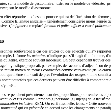
‑aire
, sur le modèle de gestionnaire,
‑aste
, sur le modèle de vidéaste,
‑g
nome
, sur le modèle d’astronome.
en effet répondre aux besoins pour ce qui est de l’inclusion des femme
çais. Comme la langue anglaise – généralement considérée moins genrée q
sives (
firefighter
a remplacé
fireman
et
police officer
a écarté
policeman
ms
rsonnes soulèveront le cas des articles ou des adjectifs qui s’y rapporten
 exemple, la forme
les actuaires
n’indique pas s’il s’agit d’un homme, d’
que du genre, exercice souvent laborieux. On peut cependant trouver des
ge linguistique proposait, par exemple, des accords d’adjectifs ou de p
qui se fait au moyen de formes contractées comme
valeureuxe
(de
valeure
ir que même s’il « suit de près l’évolution des usages », il ne saurait 
notant toutefois que ces derniers peuvent être difficiles à comprendre et
 s’y arrête.
s se penchent présentement sur des propositions pour rendre les adjectif
navant
iel et iels
comme « pronom[s] personnel[s] sujet[s] de la troisième 
munication inclusive.
REM. On écrit aussi ielle, ielles. » Cette nouvelle
une nouveauté qui est présentée en accord avec les changements de paradi