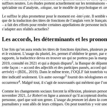
suffixes neutres. Les études portent actuellement sur les terminaisons
spécialiste ou d’analyste,
‑ologue
, sur le modèle de psychologue et
‑o
Le suffixe le plus prometteur pour le moment est
‑iste/‑yste.
Il semble 
que de la traduction des titres de fonctions de l’anglais vers le fran
– a fait des efforts pour rendre certaines appellations de personne inclu
s’adapter aux réalités actuelles?
Les accords, les déterminants et les prono
Une fois qu’on aura rendu les titres de fonctions épicènes, plusieurs pe
et
le
existent. L’usage du pluriel,
les
, permet d’oblitérer le genre, par
rapporte, la traductrice devra en trouver un qui ne portera pas la mar
2
2019, consulté en 2021 et qui a depuis disparu
, la Banque de dépanna
cette façon : « accord des adjectifs et des participes passés, accord 
arrivée
) » (BDL, 2019). Dans le même texte, l’OQLF fait toutefois valo
3
titre indicatif seulement. Un autre ouvrage
fournit des néologismes en 
4
occurrence
. Malgré tout, il s’agit de nouveautés qui méritent que l’on
Comme les changements sociaux forcent la réflexion, plusieurs personne
novembre 2021,
Le Robert
en ligne a annoncé qu’il accepterait doré
personne, quel que soit son genre.
L’usage du pronom
iel
dans la com
journalistes y sont allés de leurs critiques. On peut toutefois y voir 