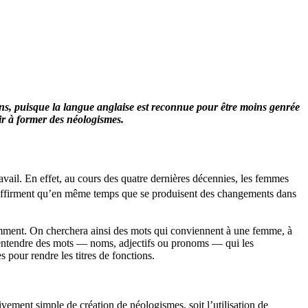
tions, puisque la langue anglaise est reconnue pour être moins genrée
vir à former des néologismes.
avail. En effet, au cours des quatre dernières décennies, les femmes
ve affirment qu’en même temps que se produisent des changements dans
otamment. On cherchera ainsi des mots qui conviennent à une femme, à
et entendre des mots — noms, adjectifs ou pronoms — qui les
es pour rendre les titres de fonctions.
vement simple de création de néologismes, soit l’utilisation de