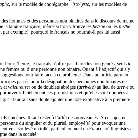
raphe
, sur le modèle de chorégraphe,
‑iste/‑yste
, sur les modèles de
s, des hommes et des personnes non binaires dans le discours de même
ue la langue française, même si l’on y trouve les
he/she
ou les
his/her
,
par exemple), pourquoi le français ne pourrait-il pas lui aussi
t. Pour l’heure, le français n’offre pas d’articles non genrés, seuls
la
une femme ou d’une personne non binaire. Quant à l’adjectif qui s’y
 suggestions pour faire face à ce problème. Dans un article paru en
articipes passés pour la désignation des personnes non binaires de
ux
et
valeureuse
) ou de doublets abrégés (
arrivé(e)
au lieu de
arrivé
ou
approuver officiellement ces propositions et qu’elles sont données à
 qu’il faudrait sans doute ajouter une note explicative à la première
s épicènes. Il faut rester à l’affût des nouveautés. À ce sujet, en
personne du singulier et du pluriel, employé[s] pour évoquer une
 entrée a soulevé un tollé, particulièrement en France, où linguistes et
gme dans la société.