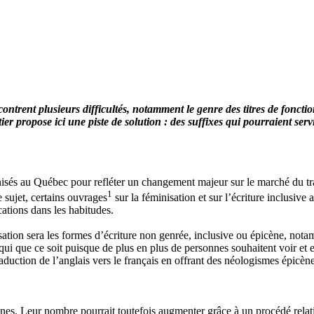
ncontrent plusieurs difficultés, notamment le genre des titres de fonc
er propose ici une piste de solution : des suffixes qui pourraient ser
inisés au Québec pour refléter un changement majeur sur le marché du tr
1
e sujet, certains ouvrages
sur la féminisation et sur l’écriture inclusi
cations dans les habitudes.
nisation sera les formes d’écriture non genrée, inclusive ou épicène, n
 qui que ce soit puisque de plus en plus de personnes souhaitent voir 
 traduction de l’anglais vers le français en offrant des néologismes épicèn
cènes. Leur nombre pourrait toutefois augmenter grâce à un procédé relati