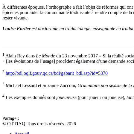
À différentes époques, l’orthographe a fait l’objet de réformes qui ont
épicènes pour aider la communauté traduisante à rendre compte de la n
rester vivante.
Louise Fortier
est doctorante en traductologie, enseignante en traducti
1
Alain Rey dans
Le Monde
du 23 novembre 2017 « Si la réalité socia
« [les évolutions de l’usage] procèdent également d’une demande soci
2
http://bdl.oqlf.gouv.qc.ca/bdl/gabarit_bdl.asp?id=5370
3
Michaël Lessard et Suzanne Zaccour,
Grammaire non sexiste de la 
4
Les exemples donnés sont
joueureuse
(pour joueur ou joueuse),
tan
Partage :
© OTTIAQ Tous droits réservés. 2026
Accueil