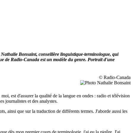
athalie Bonsaint, conseillère linguistique-terminologue, qui
ique de Radio-Canada est un modèle du genre. Portrait d'une
© Radio-Canada
i, est d'assurer la qualité de la langue en ondes : radio et télévision
s journalistes et des analystes.
, ainsi que sur la traduction de différents termes. J'aborde aussi les
e que dès mon premier cours de terminologie, j'ai eu la piqûre. J'ai