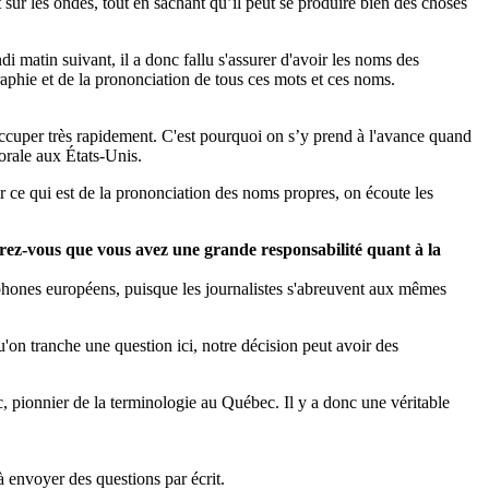
 sur les ondes, tout en sachant qu’il peut se produire bien des choses
di matin suivant, il a donc fallu s'assurer d'avoir les noms des
graphie et de la prononciation de tous ces mots et ces noms.
 occuper très rapidement. C'est pourquoi on s’y prend à l'avance quand
torale aux États-Unis.
r ce qui est de la prononciation des noms propres, on écoute les
érez-vous que vous avez une grande responsabilité quant à la
phones européens, puisque les journalistes s'abreuvent aux mêmes
u'on tranche une question ici, notre décision peut avoir des
c, pionnier de la terminologie au Québec. Il y a donc une véritable
à envoyer des questions par écrit.