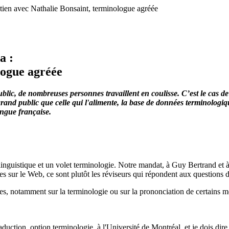
ien avec Nathalie Bonsaint, terminologue agréée
a :
logue agréée
, de nombreuses personnes travaillent en coulisse. C’est le cas de N
grand public que celle qui l'alimente, la base de données terminolog
angue française.
nguistique et un volet terminologie. Notre mandat, à Guy Bertrand et à mo
es sur le Web, ce sont plutôt les réviseurs qui répondent aux questions de
s, notamment sur la terminologie ou sur la prononciation de certains mots
raduction, option terminologie, à l'Université de Montréal, et je dois dir