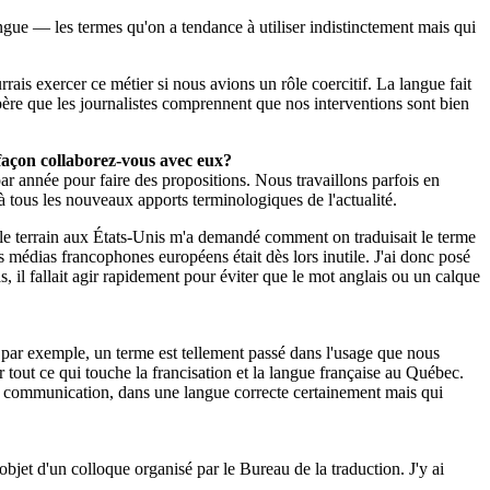
 langue — les termes qu'on a tendance à utiliser indistinctement mais qui
rrais exercer ce métier si nous avions un rôle coercitif. La langue fait
'espère que les journalistes comprennent que nos interventions sont bien
e façon collaborez-vous avec eux?
r année pour faire des propositions. Nous travaillons parfois en
à tous les nouveaux apports terminologiques de l'actualité.
r le terrain aux États-Unis m'a demandé comment on traduisait le terme
es médias francophones européens était dès lors inutile. J'ai donc posé
, il fallait agir rapidement pour éviter que le mot anglais ou un calque
 par exemple, un terme est tellement passé dans l'usage que nous
tout ce qui touche la francisation et la langue française au Québec.
t la communication, dans une langue correcte certainement mais qui
objet d'un colloque organisé par le Bureau de la traduction. J'y ai