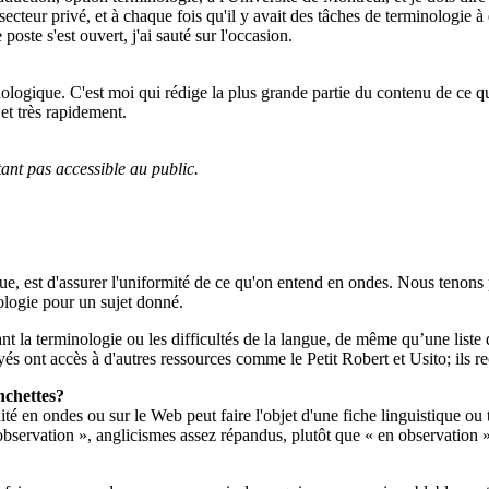
cteur privé, et à chaque fois qu'il y avait des tâches de terminologie à ef
ste s'est ouvert, j'ai sauté sur l'occasion.
ologique. C'est moi qui rédige la plus grande partie du contenu de ce qui
et très rapidement.
ant pas accessible au public.
ique, est d'assurer l'uniformité de ce qu'on entend en ondes. Nous tenons 
ologie pour un sujet donné.
t la terminologie ou les difficultés de la langue, de même qu’une liste de
 ont accès à d'autres ressources comme le Petit Robert et Usito; ils re
nchettes?
 traité en ondes ou sur le Web peut faire l'objet d'une fiche linguistiqu
vation », anglicismes assez répandus, plutôt que « en observation ». Et 