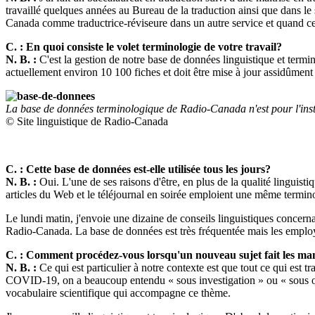
travaillé quelques années au Bureau de la traduction ainsi que dans le se
Canada comme traductrice-réviseure dans un autre service et quand ce po
C. : En quoi consiste le volet terminologie de votre travail?
N. B. :
C'est la gestion de notre base de données linguistique et termin
actuellement environ 10 100 fiches et doit être mise à jour assidûment 
La base de données terminologique de Radio-Canada n'est pour l'inst
© Site linguistique de Radio-Canada
C. : Cette base de données est-elle utilisée tous les jours?
N. B. :
Oui. L'une de ses raisons d'être, en plus de la qualité linguist
articles du Web et le téléjournal en soirée emploient une même termin
Le lundi matin, j'envoie une dizaine de conseils linguistiques concernan
Radio-Canada. La base de données est très fréquentée mais les employés
C. : Comment procédez-vous lorsqu'un nouveau sujet fait les ma
N. B. :
Ce qui est particulier à notre contexte est que tout ce qui est
COVID-19, on a beaucoup entendu « sous investigation » ou « sous obser
vocabulaire scientifique qui accompagne ce thème.