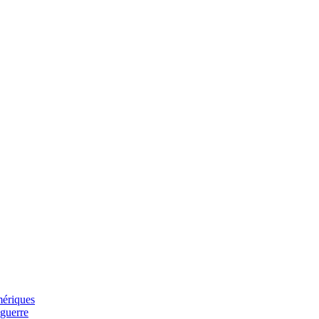
mériques
 guerre