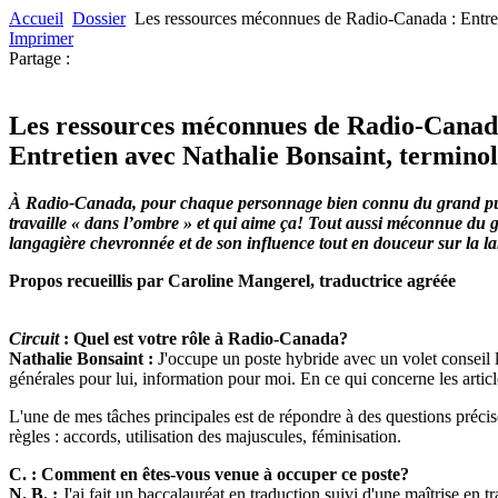
Accueil
Dossier
Les ressources méconnues de Radio-Canada : Entret
Imprimer
Partage :
Les ressources méconnues de Radio-Canad
Entretien avec Nathalie Bonsaint, termino
À Radio-Canada, pour chaque personnage bien connu du grand public
travaille « dans l’ombre » et qui aime ça! Tout aussi méconnue du 
langagière chevronnée et de son influence tout en douceur sur la l
Propos recueillis par Caroline Mangerel, traductrice agréée
Circuit
: Quel est votre rôle à Radio-Canada?
Nathalie Bonsaint :
J'occupe un poste hybride avec un volet conseil li
générales pour lui, information pour moi. En ce qui concerne les articl
L'une de mes tâches principales est de répondre à des questions précise
règles : accords, utilisation des majuscules, féminisation.
C. : Comment en êtes-vous venue à occuper ce poste?
N. B. :
J'ai fait un baccalauréat en traduction suivi d'une maîtrise en t