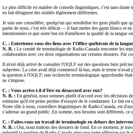
Le plus difficile en matière de conseils linguistiques, c'est sans doute 
en fait désignent des réalités légèrement différentes.
Je suis une conseillère, quelqu'un qui sensibilise les gens plutôt que qu
partie de nous, c'est très délicat — il faut mettre des gants blancs et n
intentionnées et que notre but est d'améliorer la qualité de la langue e
C. : Entretenez-vous des liens avec l’Office québécois de la lang
N. B. :
Le comité de terminologie de Radio-Canada rencontre les repré
collaboration avec ces deux organisations sur certains dossiers. Par co
Il m'est déjà arrivé de consulter l'OQLF sur des questions bien précis
subprime
. La crise avait déjà commencé là-bas, mais le terme n'avait p
la question à l'OQLF; une recherche terminologique approfondie était né
ne s'impose.
C. : Vous arrive-t-il d’être en désaccord avec eux?
N. B. :
En général, nous sommes plutôt d'accord avec les décisions de 
estimons qu'il est peine perdue d'essayer de le condamner. Le fait est
Notre rôle à nous, conseillers linguistiques de Radio-Canada, est d'ass
s’adresse au grand public. En somme, nos besoins sont différents, ce 
C. : Faites-vous un travail de terminologie en dehors des interven
N. B. :
Oui, nous traitons des dossiers de fond. En ce moment, je trava
présenté la position de Radio-Canada ainsi que notre réflexion sur le