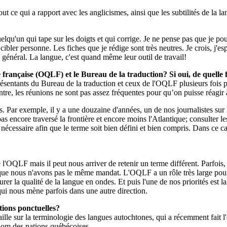
tout ce qui a rapport avec les anglicismes, ainsi que les subtilités de la
elqu'un qui tape sur les doigts et qui corrige. Je ne pense pas que je pou
e cibler personne. Les fiches que je rédige sont très neutres. Je crois, j
n général. La langue, c'est quand même leur outil de travail!
ue française (OQLF) et le Bureau de la traduction? Si oui, de quell
sentants du Bureau de la traduction et ceux de l'OQLF plusieurs fois pa
ntre, les réunions ne sont pas assez fréquentes pour qu’on puisse réagir 
es. Par exemple, il y a une douzaine d'années, un de nos journalistes su
as encore traversé la frontière et encore moins l'Atlantique; consulter l
cessaire afin que le terme soit bien défini et bien compris. Dans ce cas
l'OQLF mais il peut nous arriver de retenir un terme différent. Parfois,
 que nous n'avons pas le même mandat. L'OQLF a un rôle très large pour 
urer la qualité de la langue en ondes. Et puis l'une de nos priorités es
qui nous mène parfois dans une autre direction.
tions ponctuelles?
ille sur la terminologie des langues autochtones, qui a récemment fait l'
 nom des nations québécoises.