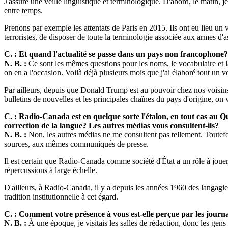
J'assure une veille linguistique et terminologique. D'abord, le matin, 
entre temps.
Prenons par exemple les attentats de Paris en 2015. Ils ont eu lieu un v
terroristes, de disposer de toute la terminologie associée aux armes d'
C. : Et quand l'actualité se passe dans un pays non francophone?
N. B. :
Ce sont les mêmes questions pour les noms, le vocabulaire et la
on en a l'occasion. Voilà déjà plusieurs mois que j'ai élaboré tout un 
Par ailleurs, depuis que Donald Trump est au pouvoir chez nos voisins 
bulletins de nouvelles et les principales chaînes du pays d'origine, on 
C. : Radio-Canada est en quelque sorte l'étalon, en tout cas au Q
correction de la langue? Les autres médias vous consultent-ils?
N. B. :
Non, les autres médias ne me consultent pas tellement. Toute
sources, aux mêmes communiqués de presse.
Il est certain que Radio-Canada comme société d'État a un rôle à jouer 
répercussions à large échelle.
D'ailleurs, à Radio-Canada, il y a depuis les années 1960 des langagie
tradition institutionnelle à cet égard.
C. : Comment votre présence à vous est-elle perçue par les journal
N. B. :
À une époque, je visitais les salles de rédaction, donc les gen