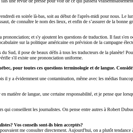
je fais une revue de presse pour voir de ce qui passera vraisemblablement
endredi en soirée là-bas, soit au début de l'après-midi pour nous. Le lun
assaut, de connaître le nom des lieux, et enfin de s’assurer de la bonne 
 prononciation; et s'y ajoutent les questions de traduction. Il faut s'en
vocabulaire sur la politique américaine en prévision de la campagne élec
du Sud, il pose de beaux défis à tous les traducteurs de la planète! Pou
vérifie s'il existe une prononciation uniforme.
uébec, pour toutes ces questions terminologie et de langue. Consid
fois il y a évidemment une contamination, même avec les médias franco
en matière de langue, une certaine responsabilité, et je pense que lorsq
rs qui conseillent les journalistes. On pense entre autres à Robert Dubu
istes? Vos conseils sont-ils bien acceptés?
s pouvaient me consulter directement. Aujourd'hui, on a plutôt tendance 