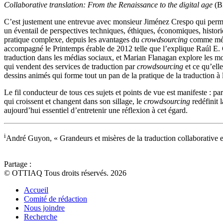
Collaborative translation: From the Renaissance to the digital age
(Bl
C’est justement une entrevue avec monsieur Jiménez Crespo qui permet 
un éventail de perspectives techniques, éthiques, économiques, historiqu
pratique complexe, depuis les avantages du
crowdsourcing
comme métho
accompagné le Printemps érable de 2012 telle que l’explique Raúl E.
traduction dans les médias sociaux, et Marian Flanagan explore les mot
qui vendent des services de traduction par
crowdsourcing
et ce qu’ell
dessins animés qui forme tout un pan de la pratique de la traduction à 
Le fil conducteur de tous ces sujets et points de vue est manifeste : 
qui croissent et changent dans son sillage, le
crowdsourcing
redéfinit 
aujourd’hui essentiel d’entretenir une réflexion à cet égard.
i
André Guyon, « Grandeurs et misères de la traduction collaborative e
Partage :
© OTTIAQ Tous droits réservés. 2026
Accueil
Comité de rédaction
Nous joindre
Recherche