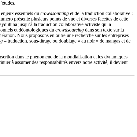
’études.
 enjeux essentiels du
crowdsourcing
et de la traduction collaborative :
numéro présente plusieurs points de vue et diverses facettes de cette
llina jusqu’à la traduction collaborative activiste qui a
ionnels et déontologiques du
crowdsourcing
dans son texte sur la
unération. Nous proposons en outre une recherche sur les entreprises
ng
– traduction, sous-titrage ou doublage « au noir » de mangas et de
 insertion dans le phénomène de la mondialisation et les dynamiques
inuer à assumer des responsabilités envers notre activité, il devient