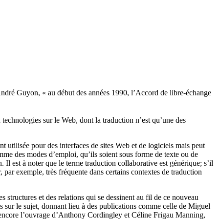
e André Guyon, « au début des années 1990, l’Accord de libre-échange
ux technologies sur le Web, dont la traduction n’est qu’une des
vent utilisée pour des interfaces de sites Web et de logiciels mais peut
omme des modes d’emploi, qu’ils soient sous forme de texte ou de
 Il est à noter que le terme traduction collaborative est générique; s’il
r, par exemple, très fréquente dans certains contextes de traduction
s structures et des relations qui se dessinent au fil de ce nouveau
s sur le sujet, donnant lieu à des publications comme celle de Miguel
encore l’ouvrage d’Anthony Cordingley et Céline Frigau Manning,