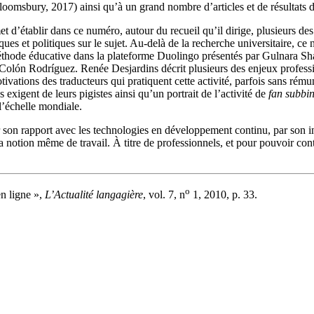
oomsbury, 2017) ainsi qu’à un grand nombre d’articles et de résultats d
d’établir dans ce numéro, autour du recueil qu’il dirige, plusieurs des
es et politiques sur le sujet. Au-delà de la recherche universitaire, ce 
de éducative dans la plateforme Duolingo présentés par Gulnara Shaydu
 Colón Rodríguez. Renée Desjardins décrit plusieurs des enjeux profess
ivations des traducteurs qui pratiquent cette activité, parfois sans rém
es exigent de leurs pigistes ainsi qu’un portrait de l’activité de
fan subbi
l’échelle mondiale.
par son rapport avec les technologies en développement continu, par son
la notion même de travail. À titre de professionnels, et pour pouvoir cont
o
n ligne »,
L’Actualité langagière
, vol. 7, n
1, 2010, p. 33.