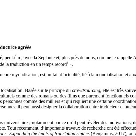
ductrice agréée
é, peut-être, avec la Septante et, plus près de nous, comme le rappell
i
de la traduction en un temps record
».
encore myriadisation, est un fait d’actualité, lié à la mondialisation et a
localisation. Basée sur le principe du
crowdsourcing
, elle est très sou
en culturels comme des romans ou des films que purement fonctionnels c
is personnes comme des milliers et qui requiert une certaine coordination.
rsonnes, il peut aussi désigner la collaboration entre traducteur et auteu
s universitaires, notamment par ce qu’il peut révéler des motivations, de
pte. Tout récemment, d’importants travaux de recherche ont été effectué
ns: Expanding the limits of translation studies
(Benjamins, 2017), ou 