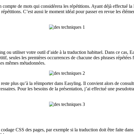
 un compte de mots qui considérera les répétitions. Ayant déjà effectué la
e répétitions. C’est aussi le moment idéal pour passer en revue les élémen
g ou utiliser votre outil d’aide à la traduction habituel. Dans ce cas, E
itif, seules les premières occurrences de chacune des phrases répétées fi
t les mêmes métadonnées.
ne reste plus qu’à la réimporter dans Easyling. Il convient alors de consul
essaires. Pour les besoins de la présentation, j’ai effectué une pseudotr
 codage CSS des pages, par exemple si la traduction doit être faite dans