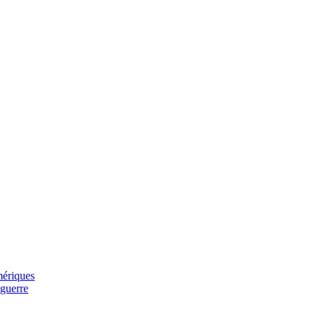
mériques
 guerre