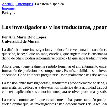
Accueil
Chroniques
La esfera hispánica
Imprimer
Partage :
Las investigadoras y las traductoras, ¿pe
Por Ana María Rojo López
Universidad de Murcia
La dinámica entre investigación y traducción revela una interacción c
que sabe, hace; el que no sabe, enseña», que sugiere que la enseñanza y
dicho de Shaw podría reformularse como: «El que sabe traducir, traduc
Ahora bien, ¿tiene realmente sentido fomentar el enfrentamiento entre 
formación de profesionales competentes. Es más, habilidades de invest
adecuado. Cabe entonces preguntarse: ¿son realmente estas dos activid
La tensión entre investigadoras y traductoras probablemente se deba, e
universitarias dedicadas a desvelar los misterios de la actividad trad
concreta, aplicando sus conocimientos para resolver problemas y satis
La escasa comunicación que existe entre ambas partes también puede se
suelen opinar que las investigadoras están desconectadas de la realidad