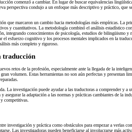
raducción comenzó a cambiar. En lugar de buscar equivalencias lingüísti
ueva perspectiva condujo a un enfoque más descriptivo y práctico, que se 
gación que marcaron un cambio hacia metodologías más empíricas. La prime
tivos y cuantitativos. La metodología combinó el análisis estadístico co
ón, integrando conocimientos de psicología, estudios de bilingüismo y
ar el esfuerzo cognitivo y los procesos mentales implicados en la tradu
álisis más completo y riguroso.
la traducción
uevos retos de la profesión, especialmente ante la llegada de la inteligen
 gran volumen. Estas herramientas no son aún perfectas y presentan lim
reparadas.
ada. La investigación puede ayudar a las traductoras a comprender y a ut
n y asegurar la adaptación a las normas y prácticas cambiantes de la i
 y competitivas.
ntre investigación y práctica como obstáculos para empezar a verlas co
aptarse. Las investigadoras pueden beneficiarse al involucrarse más ac