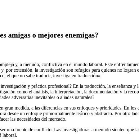
ores amigas o mejores enemigas?
ompleja y, a menudo, conflictiva en el mundo laboral. Este enfrentamien
, por extensión, la investigación son refugios para quienes no logran el 
e; el que no sabe traducir, investiga en traducción».
investigación y práctica profesional? En la traducción, la enseñanza y l
igación como el análisis, la interpretación, la documentación y la reco
ades adversarias inevitables o aliadas naturales?
n gran medida, a las diferencias en sus enfoques y prioridades. En los 
uctora desde un enfoque primordialmente teórico y abstracto. Por otro lad
facer las necesidades del mercado.
r una fuente de conflicto. Las investigadoras a menudo sienten que las 
 laboral.