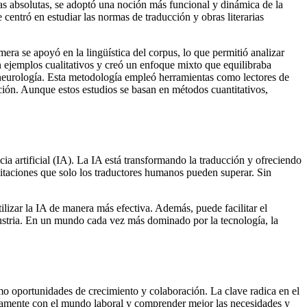
cas absolutas, se adoptó una noción más funcional y dinámica de la
centró en estudiar las normas de traducción y obras literarias
ra se apoyó en la lingüística del corpus, lo que permitió analizar
n ejemplos cualitativos y creó un enfoque mixto que equilibraba
 neurología. Esta metodología empleó herramientas como lectores de
cción. Aunque estos estudios se basan en métodos cuantitativos,
cia artificial (IA). La IA está transformando la traducción y ofreciendo
itaciones que solo los traductores humanos pueden superar. Sin
ilizar la IA de manera más efectiva. Además, puede facilitar el
ndustria. En un mundo cada vez más dominado por la tecnología, la
mo oportunidades de crecimiento y colaboración. La clave radica en el
tivamente con el mundo laboral y comprender mejor las necesidades y