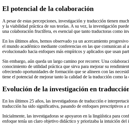
El potencial de la colaboración
A pesar de estas percepciones, investigación y traducción tienen muc
y la viabilidad práctica de sus teorías. A su vez, la investigación pued
una colaboración fructífera, es esencial que tanto traductoras como in
En los últimos años, hemos observado ya un acercamiento progresivo 
el mundo académico mediante conferencias en las que comunican al alum
evolucionado hacia enfoques más empíricos y aplicados que usan parti
Sin embargo, aún queda un largo camino por recorrer. Una colaboración 
conocimiento de utilidad práctica que sirva para mejorar su rendimient
ofreciendo oportunidades de formación que se alineen con las necesidad
tiene el potencial de mejorar tanto la calidad de la traducción como la 
Evolución de la investigación en traducció
En los últimos 25 años, las investigadoras de traducción e interpretac
traducción ha sido significativa, pasando de enfoques prescriptivos a
Inicialmente, las investigadoras se apoyaron en la lingüística para conf
enfoque tenía un claro objetivo didáctico y priorizaba la intuición del 