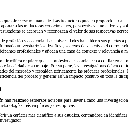
ho que ofrecerse mutuamente. Las traductoras pueden proporcionar a la
e aportar a las traductoras conocimientos, perspectivas innovadoras y sol
vestigadoras se acerquen y reconozcan el valor de sus respectivas persp
de profesión y academia. Las universidades han abierto sus puertas a
nado universitario los desafíos y secretos de su actividad como traduc
cipantes profesionales y añaden una capa de contexto y relevancia a m
fructífera requiere que las profesionales comiencen a confiar en el pot
o y la calidad de su trabajo. Por su parte, las investigadoras deben con
es del mercado y respalden teóricamente las prácticas profesionales. Est
eficiencia del proceso y generar así un impacto positivo en toda la disci
n
ión han realizado esfuerzos notables para llevar a cabo una investigación
 metodologías más empíricas y descriptivas.
erir un carácter más científico a sus estudios, centrándose en identifica
investigador.