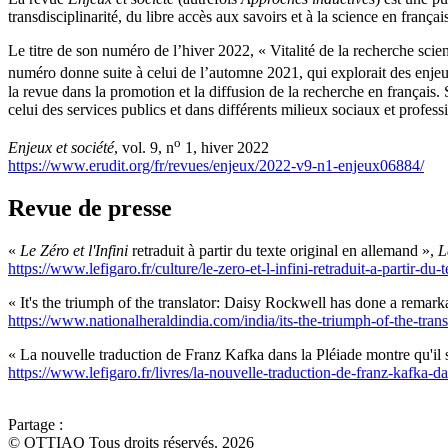
transdisciplinarité, du libre accès aux savoirs et à la science en françai
Le titre de son numéro de l’hiver 2022, « Vitalité de la recherche scie
numéro donne suite à celui de l’automne 2021, qui explorait des enjeu
la revue dans la promotion et la diffusion de la recherche en français.
celui des services publics et dans différents milieux sociaux et profess
o
Enjeux et société
, vol. 9, n
1, hiver 2022
https://www.erudit.org/fr/revues/enjeux/2022-v9-n1-enjeux06884/
Revue de presse
«
Le Zéro et l'Infini
retraduit à partir du texte original en allemand »,
L
https://www.lefigaro.fr/culture/le-zero-et-l-infini-retraduit-a-partir-
« It's the triumph of the translator: Daisy Rockwell has done a remar
https://www.nationalheraldindia.com/india/its-the-triumph-of-the-tra
« La nouvelle traduction de Franz Kafka dans la Pléiade montre qu'il 
https://www.lefigaro.fr/livres/la-nouvelle-traduction-de-franz-kafka-
Partage :
© OTTIAQ Tous droits réservés. 2026