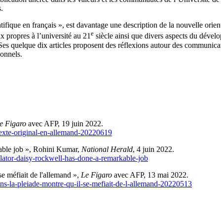
s.
ntifique en français », est davantage une description de la nouvelle orie
e
x propres à l’université au 21
siècle ainsi que divers aspects du dévelop
 Ses quelque dix articles proposent des réflexions autour des communicati
ionnels.
e Figaro
avec AFP, 19 juin 2022.
du-texte-original-en-allemand-20220619
kable job », Rohini Kumar,
National Herald
, 4 juin 2022.
nslator-daisy-rockwell-has-done-a-remarkable-job
se méfiait de l'allemand »,
Le Figaro
avec AFP, 13 mai 2022.
dans-la-pleiade-montre-qu-il-se-mefiait-de-l-allemand-20220513