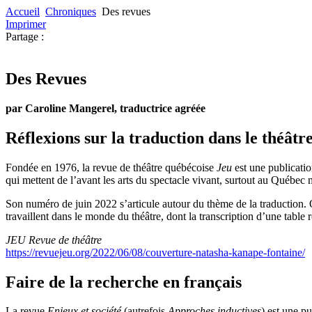
Accueil
Chroniques
Des revues
Imprimer
Partage :
Des Revues
par Caroline Mangerel, traductrice agréée
Réflexions sur la traduction dans le théâtre
Fondée en 1976, la revue de théâtre québécoise
Jeu
est une publicatio
qui mettent de l’avant les arts du spectacle vivant, surtout au Québec 
Son numéro de juin 2022 s’articule autour du thème de la traduction. On 
travaillent dans le monde du théâtre, dont la transcription d’une table 
JEU Revue de théâtre
https://revuejeu.org/2022/06/08/couverture-natasha-kanape-fontaine/
Faire de la recherche en français
La revue
Enjeux et société
(autrefois
Approches inductives
) est une p