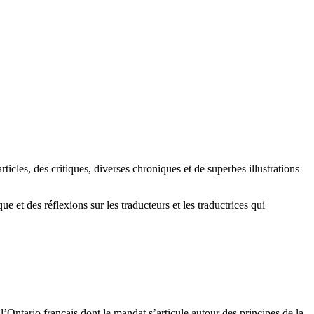
ticles, des critiques, diverses chroniques et de superbes illustrations
e et des réflexions sur les traducteurs et les traductrices qui
l’Ontario français dont le mandat s’articule autour des principes de la