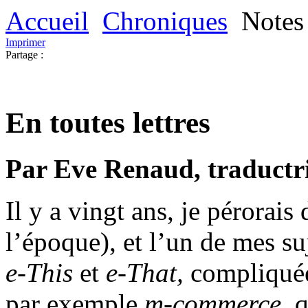
Accueil
Chroniques
Notes 
Imprimer
Partage :
En toutes lettres
Par Eve Renaud, traductri
Il y a vingt ans, je pérorais
l’époque), et l’un de mes suj
e-This
et
e-That,
compliquée
par exemple
m-commerce
, 