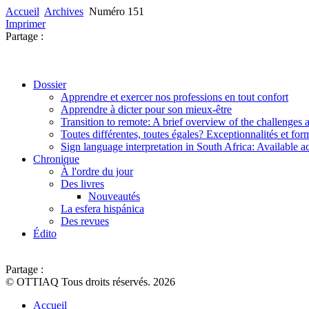
Accueil
Archives
Numéro 151
Imprimer
Partage :
Dossier
Apprendre et exercer nos professions en tout confort
Apprendre à dicter pour son mieux-être
Transition to remote: A brief overview of the challenges a
Toutes différentes, toutes égales? Exceptionnalités et for
Sign language interpretation in South Africa: Available ac
Chronique
À l'ordre du jour
Des livres
Nouveautés
La esfera hispánica
Des revues
Édito
Partage :
© OTTIAQ Tous droits réservés. 2026
Accueil